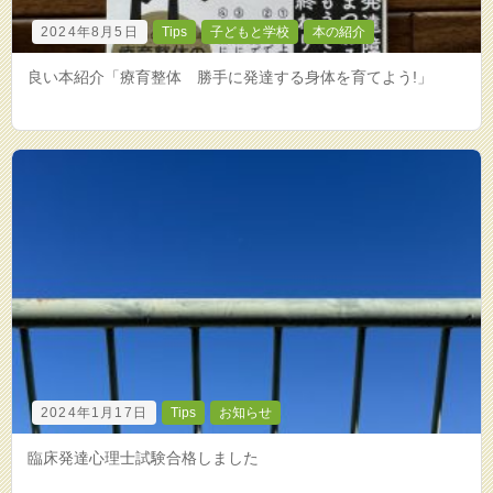
2024年8月5日
Tips
子どもと学校
本の紹介
良い本紹介「療育整体 勝手に発達する身体を育てよう!」
2024年1月17日
Tips
お知らせ
臨床発達心理士試験合格しました