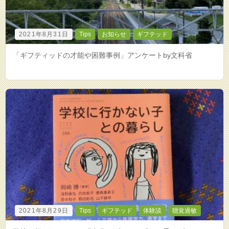
2021年8月31日
Tips
お知らせ
ギフテッド
「ギフティッドの才能や困難事例」アンケートby文科省
2021年8月29日
Tips
ギフテッド
体験談
聴覚過敏