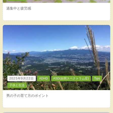
過集中と疲労感
2025年9月22日
ADHD
ASD(自閉スペクトラム症)
Tips
子供と生活
男の子の育て方のポイント