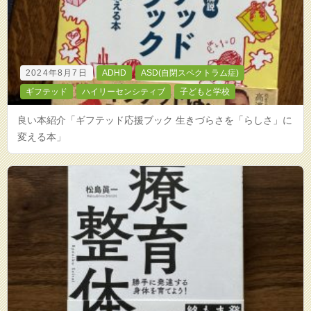
2024年8月7日
ADHD
ASD(自閉スペクトラム症)
ギフテッド
ハイリーセンシティブ
子どもと学校
良い本紹介「ギフテッド応援ブック 生きづらさを「らしさ」に
変える本」