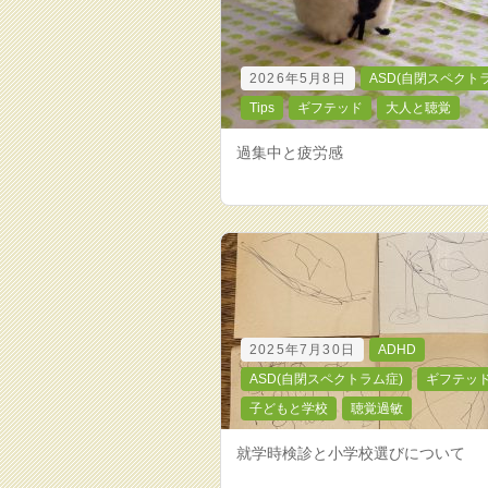
2026年5月8日
ASD(自閉スペクト
Tips
ギフテッド
大人と聴覚
過集中と疲労感
2025年7月30日
ADHD
ASD(自閉スペクトラム症)
ギフテッ
子どもと学校
聴覚過敏
就学時検診と小学校選びについて