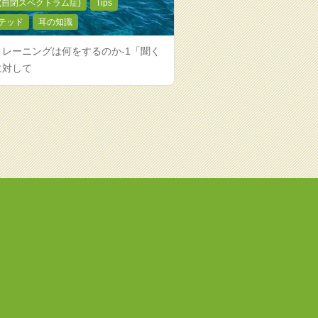
D(自閉スペクトラム症)
Tips
テッド
耳の知識
トレーニングは何をするのか-1「聞く
に対して