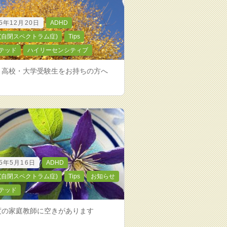
25年12月20日
ADHD
D(自閉スペクトラム症)
Tips
テッド
ハイリーセンシティブ
・高校・大学受験生をお持ちの方へ
25年5月16日
ADHD
D(自閉スペクトラム症)
Tips
お知らせ
テッド
度の家庭教師に空きがあります