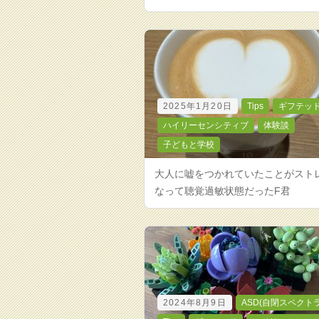
2025年1月20日
Tips
ギフテッ
ハイリーセンシティブ
体験談
子どもと学校
大人に嘘をつかれていたことがスト
なって聴覚過敏状態だったF君
2024年8月9日
ASD(自閉スペクト