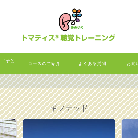
声（子ど
コースのご紹介
よくある質問
お問
）
ギフテッド