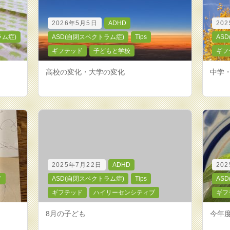
2026年5月5日
ADHD
20
ラム症)
ASD(自閉スペクトラム症)
Tips
AS
ギフテッド
子どもと学校
ギフ
高校の変化・大学の変化
中学
2025年7月22日
ADHD
20
ド
ASD(自閉スペクトラム症)
Tips
AS
ギフテッド
ハイリーセンシティブ
ギフ
8月の子ども
今年