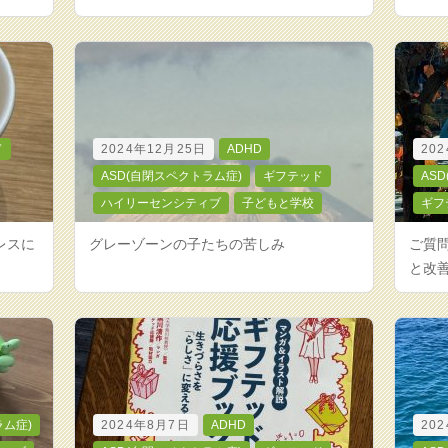
ド
2024年12月25日
ADHD
20
ASD(自閉スペクトラム症)
ギフテッド
AS
ハイリーセンシティブ
子どもと学校
ギフ
レスに
グレーゾーンの子たちの苦しみ
ご質
と改
ラム症)
2024年8月7日
ADHD
20