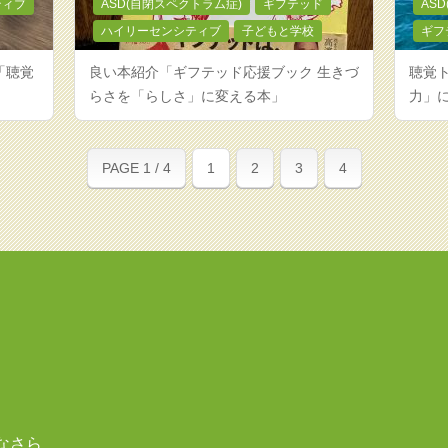
ティブ
ASD(自閉スペクトラム症)
ギフテッド
AS
ハイリーセンシティブ
子どもと学校
ギフ
「聴覚
良い本紹介「ギフテッド応援ブック 生きづ
聴覚
らさを「らしさ」に変える本」
力」
PAGE 1 / 4
1
2
3
4
なさら