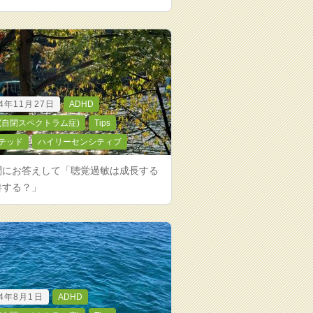
24年11月27日
ADHD
D(自閉スペクトラム症)
Tips
テッド
ハイリーセンシティブ
問にお答えして「聴覚過敏は成長する
善する？」
24年8月1日
ADHD