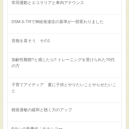
常同運動とエコラリアと車内アナウンス
DSM-5-TRで神経発達症の基準が一部変わりました
音痴を直そう その1
加齢性難聴?と感じたら!! トレーニングを受けられた70代
の方
子育てアイディア 夏に子供とやりたいことやらせたいこ
と
聴覚過敏の緩和と聴く力のアップ
Eテレの新番組「テキシコー」