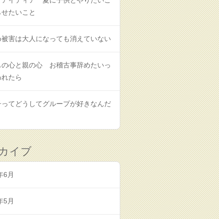
てアイディア 夏に子供とやりたいこ
らせたいこと
め被害は大人になっても消えていない
もの心と親の心 お稽古事辞めたいっ
われたら
子ってどうしてグループが好きなんだ
カイブ
年6月
年5月