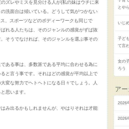
子育
のズレやミスを見分ける人が(私の妹はウチに来
とや
この洗面台は傾いている。どうして気がつかない
ンス、スポーツなどのボディーワークも同じで
いじ
呼ばれる人たちは、そのジャンルの感覚がずば抜
子ど
す。そうでなければ、そのジャンルを選ぶ事その
て言
女の
上である事は、多数派である平均に合わせる為に
ろう
いると言う事です。それはどの感覚が平均以上で
の大変な努力でヘトヘトになる日々でしょう。人
アー
ると思います。
2026
ではみ出るかもしれませんが、やはりそれは才能
2026