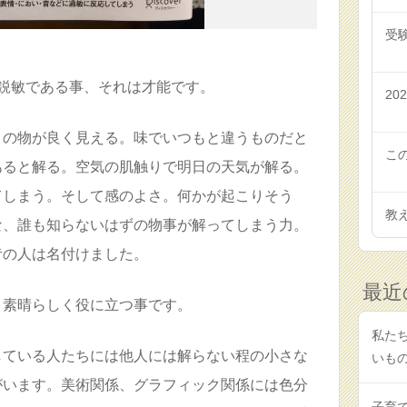
受
鋭敏である事、それは才能です。
20
くの物が良く見える。味でいつもと違うものだと
こ
あると解る。空気の肌触りで明日の天気が解る。
てしまう。そして感のよさ。何かが起こりそう
教
な、誰も知らないはずの物事が解ってしまう力。
昔の人は名付けました。
最近
、素晴らしく役に立つ事です。
私たち
している人たちには他人には解らない程の小さな
いも
がいます。美術関係、グラフィック関係には色分