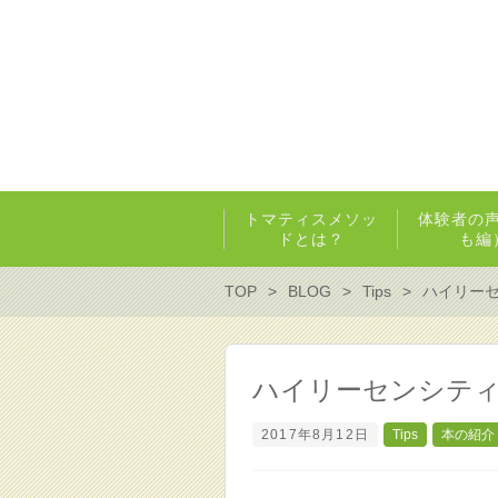
トマティスメソッ
体験者の
ドとは？
も編
TOP
BLOG
Tips
ハイリー
ハイリーセンシテ
2017年8月12日
Tips
本の紹介