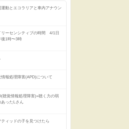
同運動とエコラリアと車内アナウン
イリーセンシティブの時間 4/1日
午後1時〜3時
1
覚情報処理障害(APD)について
D(聴覚情報処理障害)=聴く力の弱
のあったLさん
フティッドの子を見つけたら