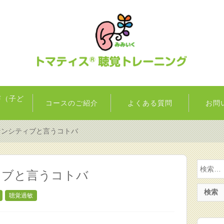
声（子ど
コースのご紹介
よくある質問
お問
）
センシティブと言うコトバ
検
ィブと言うコトバ
索:
聴覚過敏