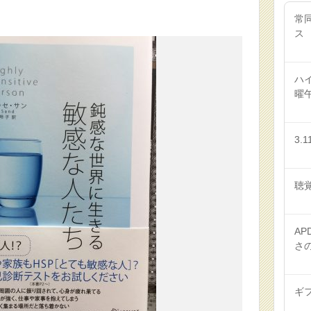
常
ス
ハ
曜
3.1
聴
AP
さ
ギ