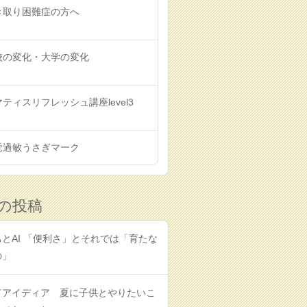
き取り困難症の方へ
校の変化・大学の変化
ティスリフレッシュ講座level3
覚過敏うさぎマーク
の投稿
とAI 「便利さ」とそれでは「育たな
の」
てアイディア 夏に子供とやりたいこ