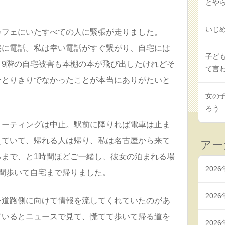
とや
いじ
カフェにいたすべての人に緊張が走りました。
宅に電話。私は幸い電話がすぐ繋がり、自宅には
子ど
。9階の自宅被害も本棚の本が飛び出したけれどそ
て言
ひとりきりでなかったことが本当にありがたいと
女の
ろう
ミーティングは中止。駅前に降りれば電車は止ま
えていて、帰れる人は帰り、私は名古屋から来て
アー
るまで、と1時間ほどご一緒し、彼女の泊まれる場
2026
間歩いて自宅まで帰りました。
2026
を道路側に向けて情報を流してくれていたのがあ
ているとニュースで見て、慌てて歩いて帰る道を
2026