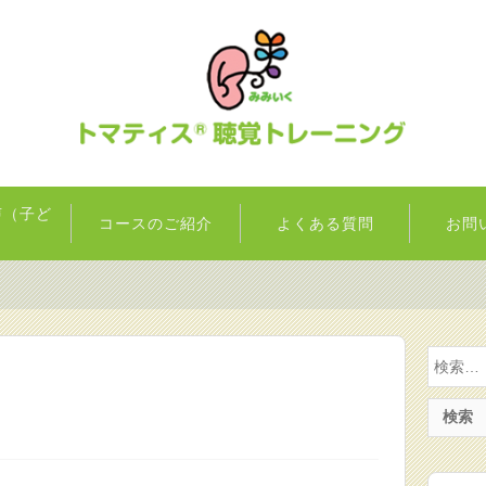
声（子ど
コースのご紹介
よくある質問
お問
）
検
索: