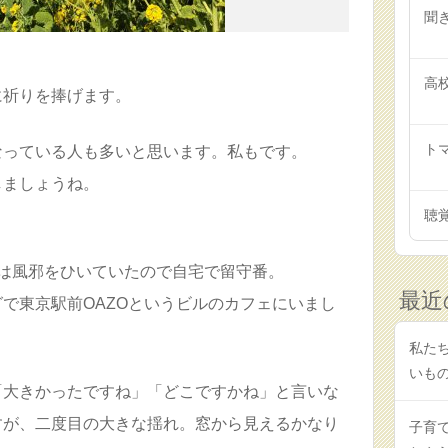
聞
高
に祈りを捧げます。
トマ
なっている人も多いと思います。私もです。
しましょうね。
聴
は風邪をひいていたので自宅で留守番。
最近
で東京駅前OAZOというビルのカフェにいまし
私たち
いも
「大きかったですね」「どこですかね」と言いな
すが、二度目の大きな揺れ。窓から見えるかなり
子育