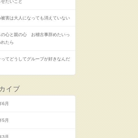
らせたいこと
め被害は大人になっても消えていない
もの心と親の心 お稽古事辞めたいっ
われたら
子ってどうしてグループが好きなんだ
カイブ
年6月
年5月
年3月