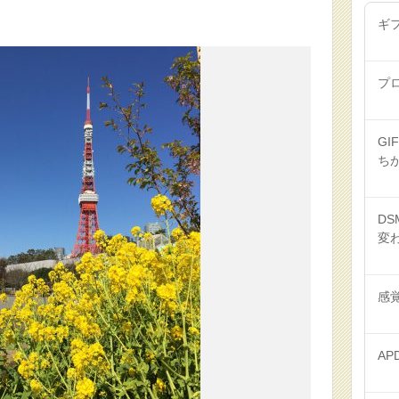
ギ
プ
GI
ち
DS
変
感
AP