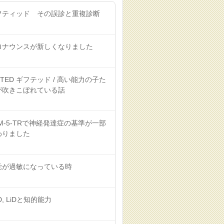
フティッド その誤診と重複診断
ロナウンスが新しくなりました
FTED ギフテッド / 高い能力の子た
が吹きこぼれている話
M-5-TRで神経発達症の基準が一部
わりました
覚が過敏になっている時
D, LiDと知的能力