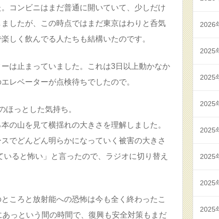
た。コンビニはまだ普通に開いていて、少しだけ
しましたが、この時点ではまだ東京はわりと呑気
2026
で楽しく飲んでる人たちも結構いたのです。
2025
ターは止まっていました。これは3日以上動かなか
2025
のエレベーターが点検待ちでしたので。
2025
のほっとした気持ち。
る本の山を見て横揺れの大きさを理解しました。
2025
ースでどんどん明らかになっていく被害の大きさ
ていると怖い」と言ったので、ラジオに切り替え
2025
2025
のところと放射能への恐怖は今も全く終わったこ
2025
にあっという間の時間で、復興も安全対策もまだ