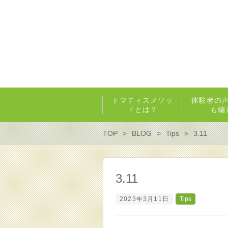
トマティスメソッ
体験者の
ドとは？
も編
TOP
BLOG
Tips
3.11
3.11
2023年3月11日
Tips