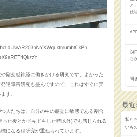
と
仕
AP
32/?fbclid=IwAR203bNYXWquktmumbtCkPh-
GI
aX9eRET4QkzzY
ち
数や副交感神経に働きかける研究です、よかった
聞
は発達障害研究も盛んですので、これはすぐに実
います。
最近
持つ人たちは、自分の中の感覚に敏感である割合
私たち
走った後とかドキドキした時以外)でも感じられる
いも
指標になる程研究が重ねられています。