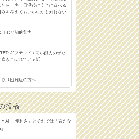
したら、少し日没後に安全に遊べる
組みを考えてもいいのかも知れない
D, LiDと知的能力
FTED ギフテッド / 高い能力の子た
が吹きこぼれている話
き取り困難症の方へ
の投稿
とAI 「便利さ」とそれでは「育たな
の」