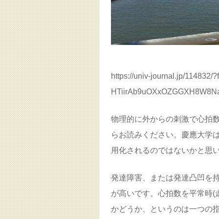
https://univ-journal.jp/1148
HTiirAb9uOXxOZGGXH8W8N
物理的に外からの刺激で心拍
らお読みください。慶應大学
用化されるのではないかと思
発達障害、または発達凸凹を
が高いです。心拍数を平常時(
かどうか、というのは一つの