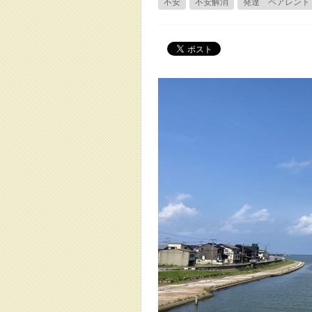
不安
不安解消
発達 ペアレント