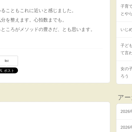
子育
いることもこれに近いと感じました。
とや
気分を整えます。心拍数までも。
るところがメソッドの豊さだ、とも思います。
いじ
子ど
て言
list
女の
ろう
アー
2026
2026