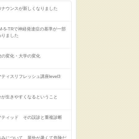
ロナウンスが新しくなりました
M-5-TRで神経発達症の基準が一部
わりました
校の変化・大学の変化
ティスリフレッシュ講座level3
分が生きやすくなるということ
フティッド その誤診と重複診断
休みについて 屋外が暑くて危険だ