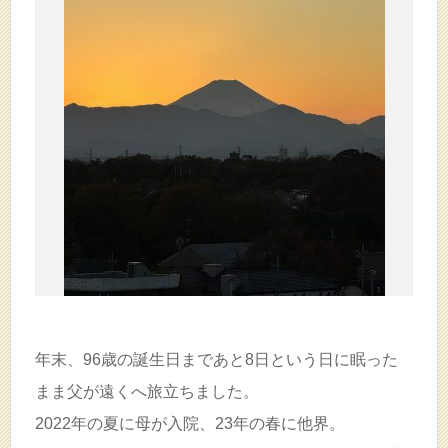
年末、96歳の誕生日まであと8日という日に眠った
まま父が遠くへ旅立ちました。
2022年の夏に母が入院、23年の春に他界。